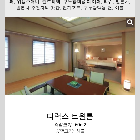
퍼, 위생주머니, 런드리백, 구두광택용 페이퍼, 티슈, 일본차,
일본차 주전자와 찻잔, 전기포트, 구두광택용 천, 이불
디럭스 트윈룸
객실크기:
60m2
침대크기:
싱글