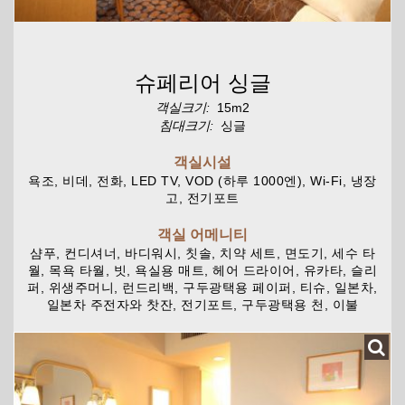
슈페리어 싱글
객실크기:
15m2
침대크기:
싱글
객실시설
욕조, 비데, 전화, LED TV, VOD (하루 1000엔), Wi-Fi, 냉장
고, 전기포트
객실 어메니티
샴푸, 컨디셔너, 바디워시, 칫솔, 치약 세트, 면도기, 세수 타
월, 목욕 타월, 빗, 욕실용 매트, 헤어 드라이어, 유카타, 슬리
퍼, 위생주머니, 런드리백, 구두광택용 페이퍼, 티슈, 일본차,
일본차 주전자와 찻잔, 전기포트, 구두광택용 천, 이불