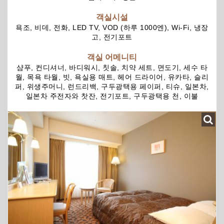
객실시설
욕조, 비데, 전화, LED TV, VOD (하루 1000엔), Wi-Fi, 냉장
고, 전기포트
객실 어메니티
샴푸, 컨디셔너, 바디워시, 칫솔, 치약 세트, 면도기, 세수 타
월, 목욕 타월, 빗, 욕실용 매트, 헤어 드라이어, 유카타, 슬리
퍼, 위생주머니, 런드리백, 구두광택용 페이퍼, 티슈, 일본차,
일본차 주전자와 찻잔, 전기포트, 구두광택용 천, 이불