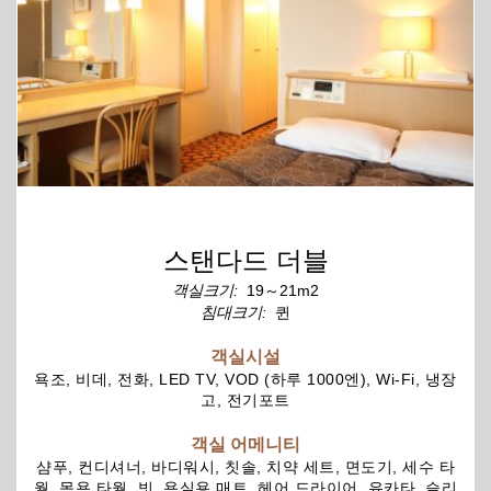
스탠다드 더블
객실크기:
19～21m2
침대크기:
퀸
객실시설
욕조, 비데, 전화, LED TV, VOD (하루 1000엔), Wi-Fi, 냉장
고, 전기포트
객실 어메니티
샴푸, 컨디셔너, 바디워시, 칫솔, 치약 세트, 면도기, 세수 타
월, 목욕 타월, 빗, 욕실용 매트, 헤어 드라이어, 유카타, 슬리