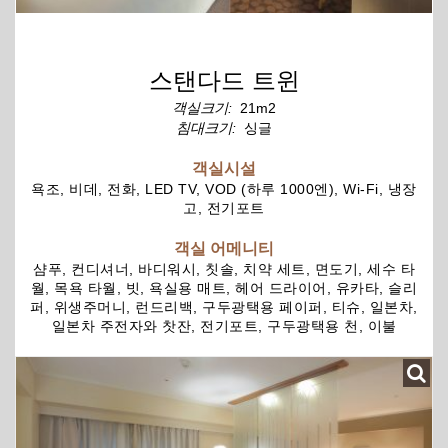
스탠다드 트윈
객실크기:
21m2
침대크기:
싱글
객실시설
욕조, 비데, 전화, LED TV, VOD (하루 1000엔), Wi-Fi, 냉장
고, 전기포트
객실 어메니티
샴푸, 컨디셔너, 바디워시, 칫솔, 치약 세트, 면도기, 세수 타
월, 목욕 타월, 빗, 욕실용 매트, 헤어 드라이어, 유카타, 슬리
퍼, 위생주머니, 런드리백, 구두광택용 페이퍼, 티슈, 일본차,
일본차 주전자와 찻잔, 전기포트, 구두광택용 천, 이불