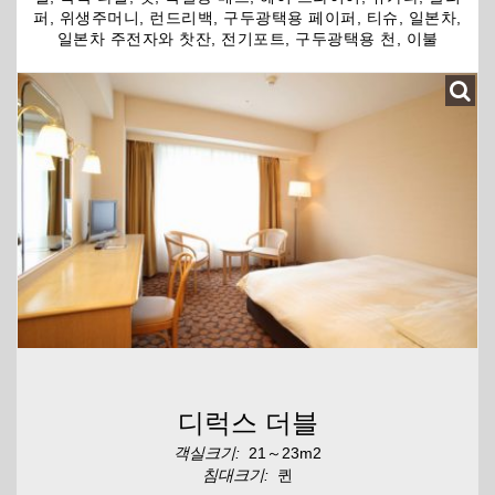
퍼, 위생주머니, 런드리백, 구두광택용 페이퍼, 티슈, 일본차,
일본차 주전자와 찻잔, 전기포트, 구두광택용 천, 이불
디럭스 더블
객실크기:
21～23m2
침대크기:
퀸