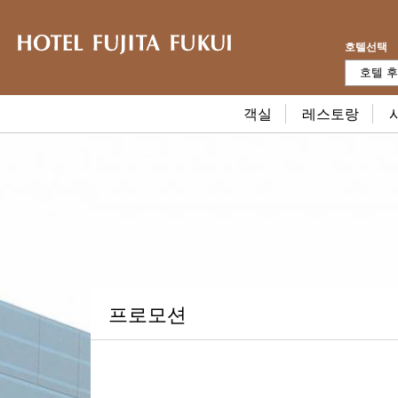
호텔선택
호텔 후
객실
레스토랑
프로모션