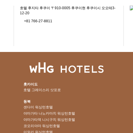
호텔 후지타 후쿠이 〒910-0005 후쿠이현 후쿠이시 오오테3-
12-20
+81 766-27-8811
홋카이도
호텔 그레이스리 삿포로
동북
센다이 워싱턴호텔
야마가타 나노카마치 워싱턴호텔
야마가타역 니시구치 워싱턴호텔
코오리야마 워싱턴호텔
이와키 워싱턴호텔